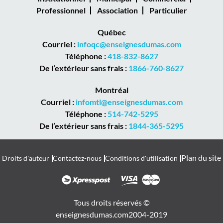
Professionnel
Association
Particulier
Québec
Courriel :
infoqc@enseignesdumas.com
Téléphone :
418-832-8627
De l’extérieur sans frais :
1866-760-8627
Montréal
Courriel :
infomtl@enseignesdumas.com
Téléphone :
514-742-5295
De l’extérieur sans frais :
1844-365-5295
Plan du site
Droits d'auteur
Contactez-nous
Conditions d'utilisation
Tous droits réservés ©
enseignesdumas.com
2004-2019