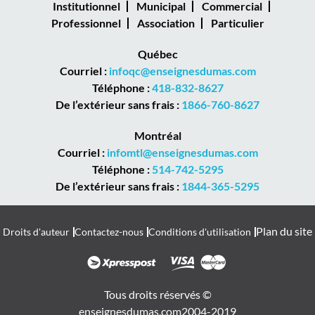
Institutionnel
Municipal
Commercial
Professionnel
Association
Particulier
Québec
Courriel :
infoqc@enseignesdumas.com
Téléphone :
418-832-8627
De l’extérieur sans frais :
1866-760-8627
Montréal
Courriel :
infomtl@enseignesdumas.com
Téléphone :
514-742-5295
De l’extérieur sans frais :
1844-365-5295
Plan du site
Droits d'auteur
Contactez-nous
Conditions d'utilisation
Tous droits réservés ©
enseignesdumas.com
2004-2019