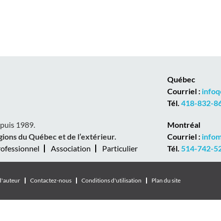
Québec
Courriel :
info
Tél.
418-832-862
epuis 1989.
Montréal
gions du Québec et de l’extérieur.
Courriel :
info
ofessionnel
Association
Particulier
Tél.
514-742-529
d'auteur
Contactez-nous
Conditions d'utilisation
Plan du site