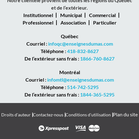
Notre clientèle provient de toutes les régions du Québec
et de l’extérieur.
Institutionnel
Municipal
Commercial
Professionnel
Association
Particulier
Québec
Courriel :
infoqc@enseignesdumas.com
Téléphone :
418-832-8627
De l’extérieur sans frais :
1866-760-8627
Montréal
Courriel :
infomtl@enseignesdumas.com
Téléphone :
514-742-5295
De l’extérieur sans frais :
1844-365-5295
Plan du site
Droits d'auteur
Contactez-nous
Conditions d'utilisation