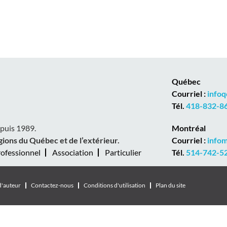
Québec
Courriel :
info
Tél.
418-832-862
epuis 1989.
Montréal
gions du Québec et de l’extérieur.
Courriel :
info
ofessionnel
Association
Particulier
Tél.
514-742-529
d'auteur
Contactez-nous
Conditions d'utilisation
Plan du site