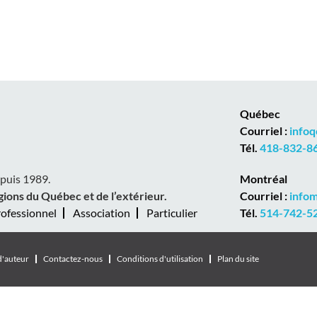
Québec
Courriel :
info
Tél.
418-832-862
epuis 1989.
Montréal
gions du Québec et de l’extérieur.
Courriel :
info
ofessionnel
Association
Particulier
Tél.
514-742-529
d'auteur
Contactez-nous
Conditions d'utilisation
Plan du site